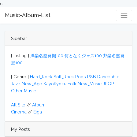
c
Music-Album-List
Sidebar
[ Listing ]
洋楽名盤発掘100
何となくジャズ100
邦楽名盤発
掘100
------------------------
[ Genre ]
Hard_Rock
Soft_Rock
Pops
R&B
Danceable
Jazz
New_Age
KayoKyoku
Folk
New_Music
JPOP
Other Music
------------------------
All Site
//
Album
Cinema
//
Eiga
My Posts