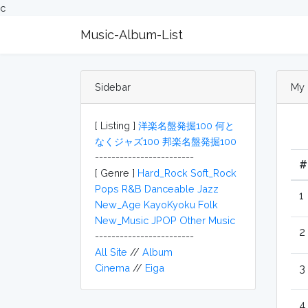
c
Music-Album-List
Sidebar
My 
[ Listing ]
洋楽名盤発掘100
何と
なくジャズ100
邦楽名盤発掘100
------------------------
#
[ Genre ]
Hard_Rock
Soft_Rock
Pops
R&B
Danceable
Jazz
1
New_Age
KayoKyoku
Folk
New_Music
JPOP
Other Music
2
------------------------
All Site
//
Album
Cinema
//
Eiga
3
4