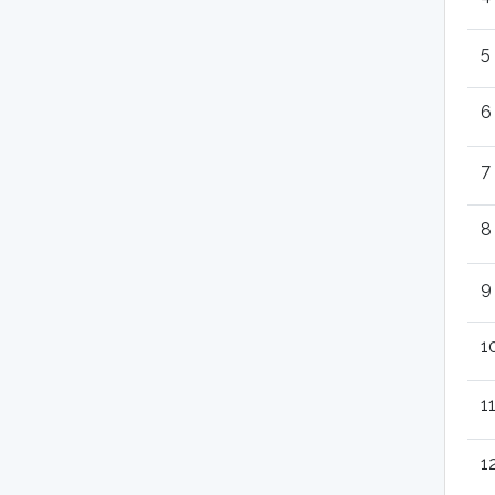
5
6
7
8
9
1
1
1